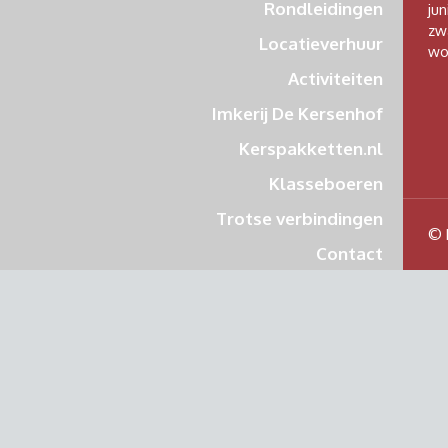
Rondleidingen
jun
zw
Locatieverhuur
wo
Activiteiten
Imkerij De Kersenhof
Kerspakketten.nl
Klasseboeren
Trotse verbindingen
© 
Contact