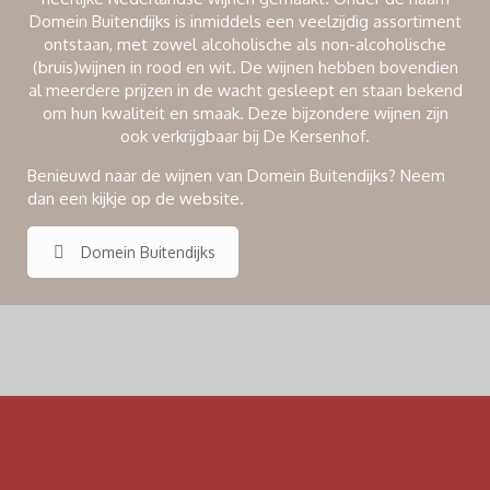
Domein Buitendijks is inmiddels een veelzijdig assortiment
ontstaan, met zowel alcoholische als non-alcoholische
(bruis)wijnen in rood en wit. De wijnen hebben bovendien
al meerdere prijzen in de wacht gesleept en staan bekend
om hun kwaliteit en smaak. Deze bijzondere wijnen zijn
ook verkrijgbaar bij De Kersenhof.
Benieuwd naar de wijnen van Domein Buitendijks? Neem
dan een kijkje op de website.
Domein Buitendijks