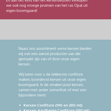
En aan het eind van het kersenseizoen verkopen
we ook nog vroege pruimen van het ras Opal uit
eigen boomgaard!
Naast ons assortiment verse kersen bieden
wij ook een aantal producten aan die
gemaakt zijn van of door onze eigen
kersen.
Wij laten voor u de lekkerste confiture
maken, boordevol kersen uit onze eigen
boomgaard. In de smaken puur kersen,
samen met ander zomerfruit of met een
bijzondere twist:
Kersen Confiture (190 en 280 ml)
Kersen-Aardbeien Confiture (190 ml)