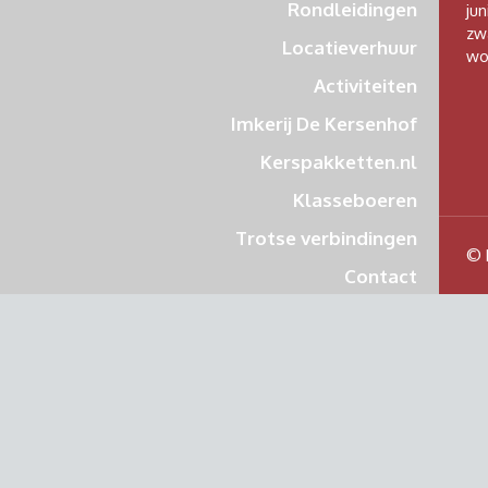
Rondleidingen
jun
zw
Locatieverhuur
wo
Activiteiten
Imkerij De Kersenhof
Kerspakketten.nl
Klasseboeren
Trotse verbindingen
© 
Contact