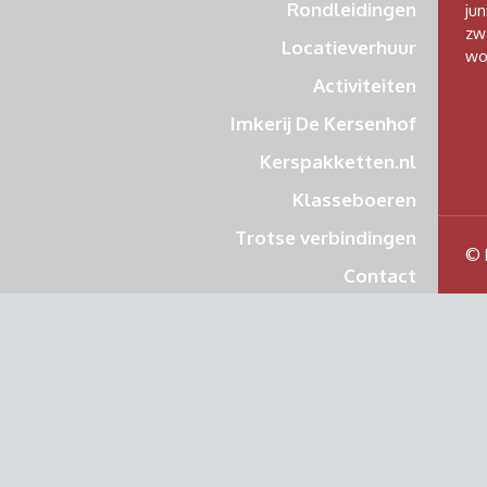
Rondleidingen
jun
zw
Locatieverhuur
wo
Activiteiten
Imkerij De Kersenhof
Kerspakketten.nl
Klasseboeren
Trotse verbindingen
© 
Contact