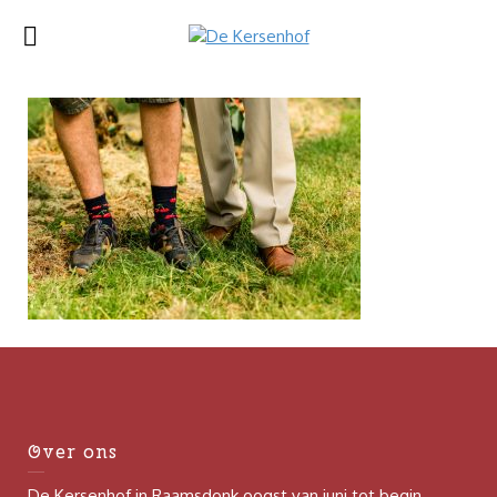
Over ons
De Kersenhof in Raamsdonk oogst van juni tot begin