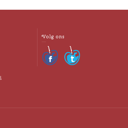
Volg ons
l