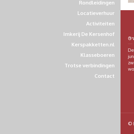
Rondleidingen
Locatieverhuur
Activiteiten
Imkerij De Kersenhof
O
Kerspakketten.nl
De
Klasseboeren
jun
zw
Trotse verbindingen
wo
Contact
© 