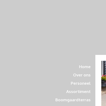
Home
Over ons
Personeel
Assortiment
Boomgaardterras