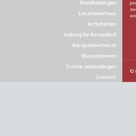
Rondleidingen
jun
zw
Locatieverhuur
wo
Activiteiten
Imkerij De Kersenhof
Kerspakketten.nl
Klasseboeren
Trotse verbindingen
© 
Contact