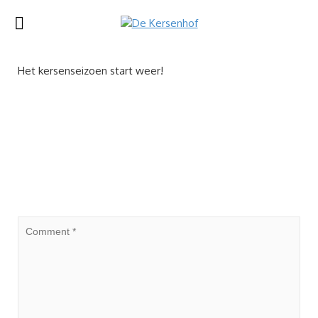
Het kersenseizoen start weer!
Leave a Reply
Je e-mailadres wordt niet gepubliceerd.
Vereiste velden
zijn gemarkeerd met
*