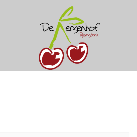
keerd met
*